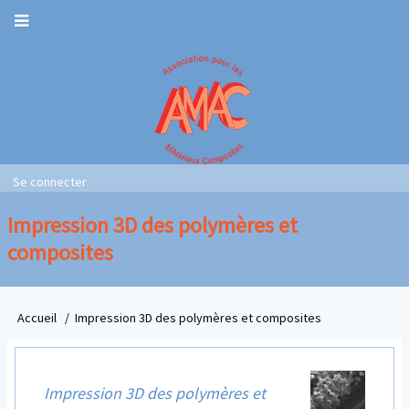
Aller
au
contenu
principal
Main
Second
navigation
Se connecter
Navigation
User
account
Impression 3D des polymères et
menu
composites
Accueil
Impression 3D des polymères et composites
Fil
d'Ariane
Impression 3D des polymères et