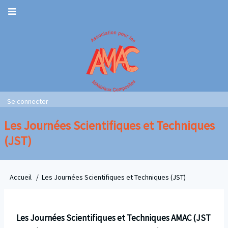
Aller
au
contenu
principal
Main
Second
navigation
Se connecter
Navigation
User
account
Les Journées Scientifiques et Techniques
menu
(JST)
Accueil
Les Journées Scientifiques et Techniques (JST)
Fil
d'Ariane
Les Journées Scientifiques et Techniques AMAC (JST